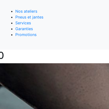
Nos ateliers
Pneus et jantes
Services
Garanties
Promotions
0