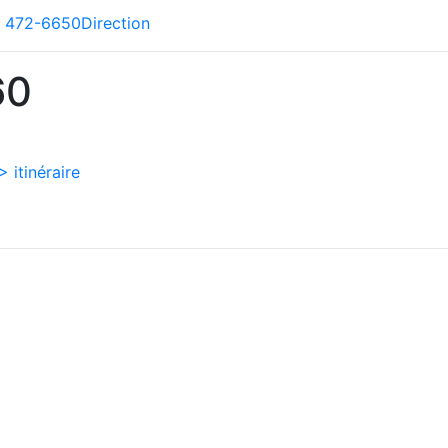
) 472-6650
Direction
60
> itinéraire