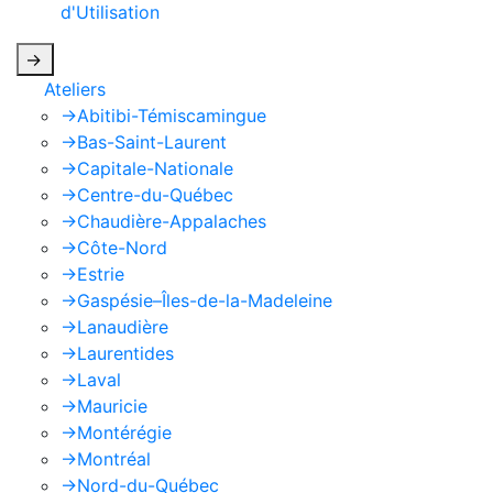
d'Utilisation
de Google s'appliquent.
->
Ateliers
->
Abitibi-Témiscamingue
->
Bas-Saint-Laurent
->
Capitale-Nationale
->
Centre-du-Québec
->
Chaudière-Appalaches
->
Côte-Nord
->
Estrie
->
Gaspésie–Îles-de-la-Madeleine
->
Lanaudière
->
Laurentides
->
Laval
->
Mauricie
->
Montérégie
->
Montréal
->
Nord-du-Québec