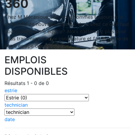
360
Chez M Mécanique 360, nous sommes toujours à la
recherche de nouveaux talents. Vous avez ce qu’il faut
pour joindre notre équipe? Alors n’attendez plus pour
nous transmettre votre candidature et faites partie de
notre équipe dès aujourd’hui !
EMPLOIS
DISPONIBLES
Résultats 1 - 0 de 0
estrie
technician
date