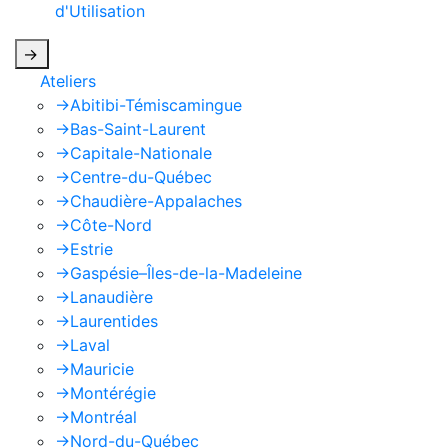
d'Utilisation
de Google s'appliquent.
->
Ateliers
->
Abitibi-Témiscamingue
->
Bas-Saint-Laurent
->
Capitale-Nationale
->
Centre-du-Québec
->
Chaudière-Appalaches
->
Côte-Nord
->
Estrie
->
Gaspésie–Îles-de-la-Madeleine
->
Lanaudière
->
Laurentides
->
Laval
->
Mauricie
->
Montérégie
->
Montréal
->
Nord-du-Québec