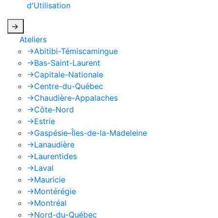
d'Utilisation
de Google s'appliquent.
->
Ateliers
->
Abitibi-Témiscamingue
->
Bas-Saint-Laurent
->
Capitale-Nationale
->
Centre-du-Québec
->
Chaudière-Appalaches
->
Côte-Nord
->
Estrie
->
Gaspésie–Îles-de-la-Madeleine
->
Lanaudière
->
Laurentides
->
Laval
->
Mauricie
->
Montérégie
->
Montréal
->
Nord-du-Québec