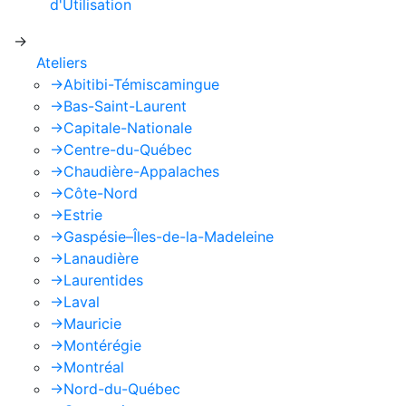
d'Utilisation
de Google s'appliquent.
->
Ateliers
->
Abitibi-Témiscamingue
->
Bas-Saint-Laurent
->
Capitale-Nationale
->
Centre-du-Québec
->
Chaudière-Appalaches
->
Côte-Nord
->
Estrie
->
Gaspésie–Îles-de-la-Madeleine
->
Lanaudière
->
Laurentides
->
Laval
->
Mauricie
->
Montérégie
->
Montréal
->
Nord-du-Québec