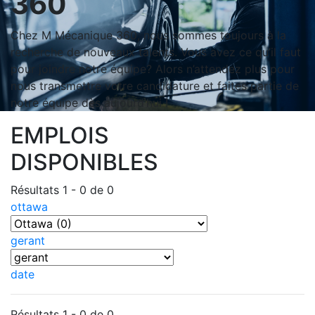
360
Chez M Mécanique 360, nous sommes toujours à la
recherche de nouveaux talents. Vous avez ce qu’il faut
pour joindre notre équipe? Alors n’attendez plus pour
nous transmettre votre candidature et faites partie de
notre équipe dès aujourd’hui !
EMPLOIS
DISPONIBLES
Résultats 1 - 0 de 0
ottawa
gerant
date
Résultats 1 - 0 de 0