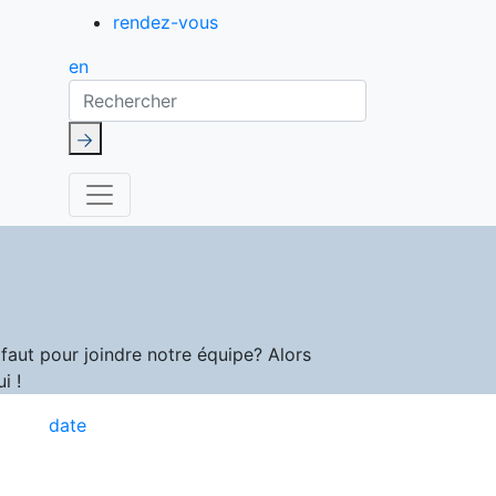
rendez-vous
en
Rechercher
aut pour joindre notre équipe? Alors
i !
date