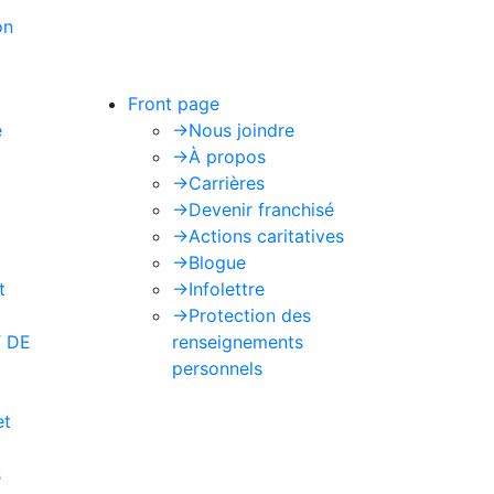
on
de Google s'appliquent.
Front page
e
->
Nous joindre
->
À propos
->
Carrières
->
Devenir franchisé
->
Actions caritatives
->
Blogue
t
->
Infolettre
->
Protection des
 DE
renseignements
personnels
et
s