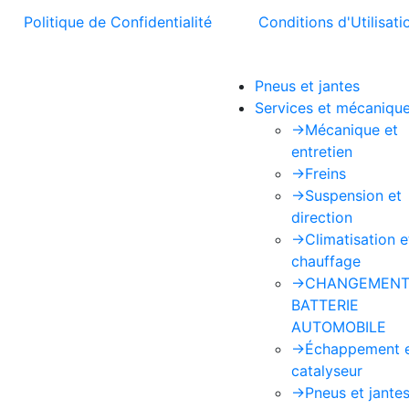
t la
Politique de Confidentialité
et les
Conditions d'Utilisati
Pneus et jantes
Services et mécaniqu
->
Mécanique et
entretien
->
Freins
->
Suspension et
direction
->
Climatisation e
chauffage
->
CHANGEMENT
BATTERIE
AUTOMOBILE
->
Échappement 
catalyseur
->
Pneus et jante