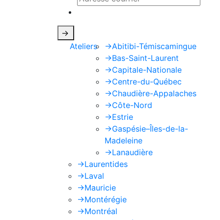
Ce site est protégé par reCAPTCHA e
->
Ateliers
->
Abitibi-Témiscamingue
->
Bas-Saint-Laurent
->
Capitale-Nationale
->
Centre-du-Québec
->
Chaudière-Appalaches
->
Côte-Nord
->
Estrie
->
Gaspésie–Îles-de-la-
Madeleine
->
Lanaudière
->
Laurentides
->
Laval
->
Mauricie
->
Montérégie
->
Montréal