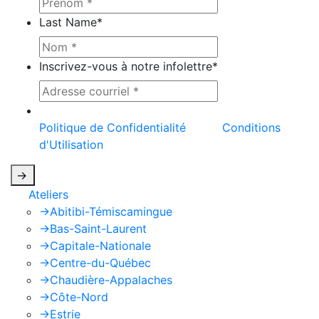
Last Name
*
Inscrivez-vous à notre infolettre
*
Ce site est protégé par reCAPTCHA et la
Politique de Confidentialité
et les
Conditions
d'Utilisation
de Google s'appliquent.
->
Ateliers
->
Abitibi-Témiscamingue
->
Bas-Saint-Laurent
->
Capitale-Nationale
->
Centre-du-Québec
->
Chaudière-Appalaches
->
Côte-Nord
->
Estrie