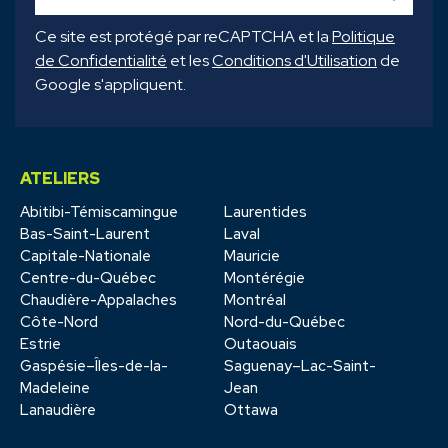
Ce site est protégé par reCAPTCHA et la
Politique
de Confidentialité
et les
Conditions d'Utilisation
de
Google s'appliquent.
ATELIERS
Abitibi-Témiscamingue
Laurentides
Bas-Saint-Laurent
Laval
Capitale-Nationale
Mauricie
Centre-du-Québec
Montérégie
Chaudière-Appalaches
Montréal
Côte-Nord
Nord-du-Québec
Estrie
Outaouais
Gaspésie–Îles-de-la-
Saguenay–Lac-Saint-
Madeleine
Jean
Lanaudière
Ottawa