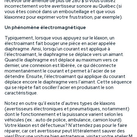
recevoir une amende de plus de 280 $ si vous utilisez
incorrectement votre avertisseur sonore au Québec (si
vous êtes coincé dans un embouteillage et que vous
klaxonnez pour exprimer votre frustration, par exemple).
Un phénomène électromagnétique
Typiquement, lorsque vous appuyez sur le klaxon, un
électroaimant fait bouger une pièce en acier appelée
diaphragme. Ainsi, lorsqu’un courant est appliqué à
l’électroaimant, le diaphragme se déplace vers un aimant.
Quand le diaphragme est déplacé au maximum vers ce
dernier, une connexion est libérée, ce qui déconnecte
momentanément le courant et permet à l’acier de se
détendre. Ensuite, l’électroaimant qui applique du courant
déplace encore le diaphragme vers l’aimant. Cette séquence
qui se répète fait osciller l’acier en produisant le son
caractéristique.
Notez en outre qu’il existe d’autres types de klaxons
(avertisseurs électroniques et pneumatiques, notamment)
dont le fonctionnement et la puissance varient selon les
véhicules (ex. : auto de police, ambulance, camion lourd).
Votre klaxon est défectueux? N’attendez pas pour le faire
réparer, car cet avertisseur peut littéralement sauver des
vies! Pour une voiture bien entretenue, visitez votre atelier M