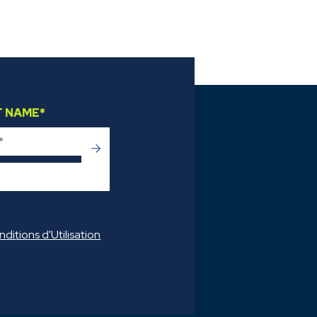
T NAME
*
->
ditions d'Utilisation