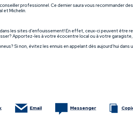
conseiller professionnel. Ce dernier saura vous recommander des
 et Michelin.
dans les sites d’enfouissement! En effet, ceux-ci peuvent être r
sser? Apportez-les à votre écocentre local ou à votre garagiste,
us? Si non, évitez les ennuis en appelant dès aujourd’hui dans u
k
Email
Messenger
Copie