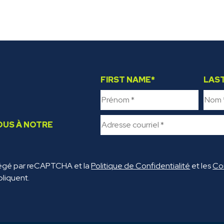
FIRST NAME
*
LAS
OUS À NOTRE
*
tégé par reCAPTCHA et la
Politique de Confidentialité
et les
Con
liquent.