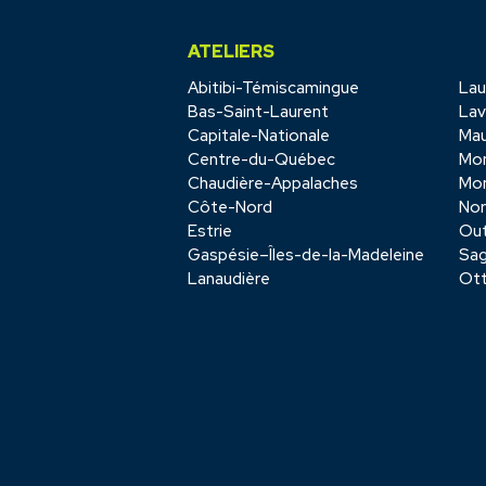
ATELIERS
Abitibi-Témiscamingue
Lau
Bas-Saint-Laurent
Lav
Capitale-Nationale
Mau
Centre-du-Québec
Mon
Chaudière-Appalaches
Mon
Côte-Nord
No
Estrie
Out
Gaspésie–Îles-de-la-Madeleine
Sag
Lanaudière
Ot