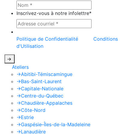
Inscrivez-vous à notre infolettre
*
Ce site est protégé par reCAPTCHA et la
Politique de Confidentialité
et les
Conditions
d'Utilisation
de Google s'appliquent.
->
Ateliers
->
Abitibi-Témiscamingue
->
Bas-Saint-Laurent
->
Capitale-Nationale
->
Centre-du-Québec
->
Chaudière-Appalaches
->
Côte-Nord
->
Estrie
->
Gaspésie–Îles-de-la-Madeleine
->
Lanaudière