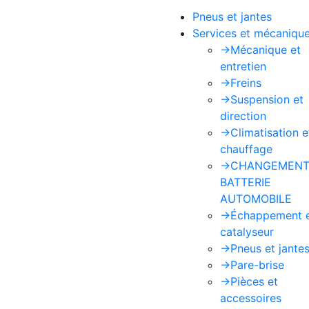
Pneus et jantes
Services et mécaniqu
->
Mécanique et
entretien
->
Freins
->
Suspension et
direction
->
Climatisation e
chauffage
->
CHANGEMENT
BATTERIE
AUTOMOBILE
->
Échappement 
catalyseur
->
Pneus et jante
->
Pare-brise
->
Pièces et
accessoires