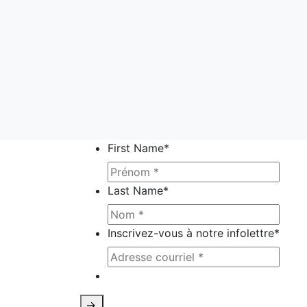
First Name
*
Last Name
*
Inscrivez-vous à notre infolettre
*
Ce site est protégé par reCAPTCHA e
->