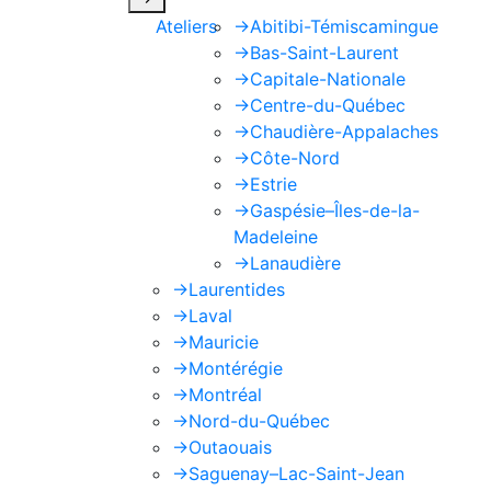
Ateliers
->
Abitibi-Témiscamingue
->
Bas-Saint-Laurent
->
Capitale-Nationale
->
Centre-du-Québec
->
Chaudière-Appalaches
->
Côte-Nord
->
Estrie
->
Gaspésie–Îles-de-la-
Madeleine
->
Lanaudière
->
Laurentides
->
Laval
->
Mauricie
->
Montérégie
->
Montréal
->
Nord-du-Québec
->
Outaouais
->
Saguenay–Lac-Saint-Jean