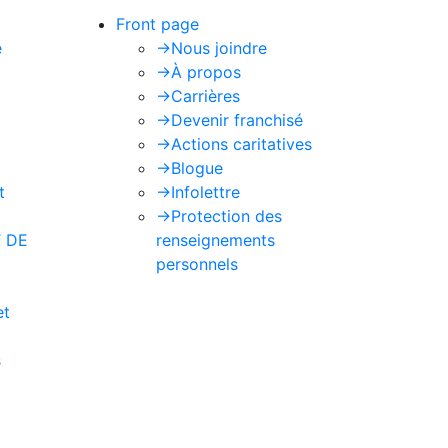
Front page
e
->
Nous joindre
->
À propos
->
Carrières
->
Devenir franchisé
->
Actions caritatives
->
Blogue
t
->
Infolettre
->
Protection des
 DE
renseignements
personnels
et
s