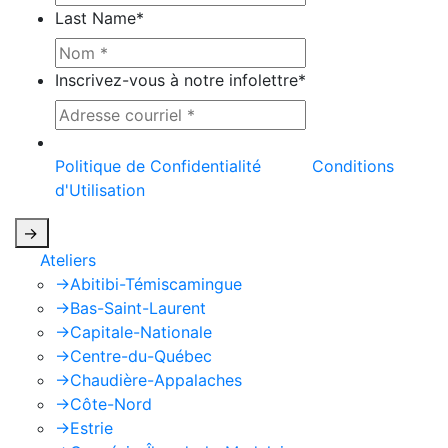
Last Name
*
Inscrivez-vous à notre infolettre
*
Ce site est protégé par reCAPTCHA et la
Politique de Confidentialité
et les
Conditions
d'Utilisation
de Google s'appliquent.
->
Ateliers
->
Abitibi-Témiscamingue
->
Bas-Saint-Laurent
->
Capitale-Nationale
->
Centre-du-Québec
->
Chaudière-Appalaches
->
Côte-Nord
->
Estrie