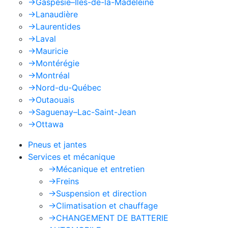
->
Gaspésie–Îles-de-la-Madeleine
->
Lanaudière
->
Laurentides
->
Laval
->
Mauricie
->
Montérégie
->
Montréal
->
Nord-du-Québec
->
Outaouais
->
Saguenay–Lac-Saint-Jean
->
Ottawa
Pneus et jantes
Services et mécanique
->
Mécanique et entretien
->
Freins
->
Suspension et direction
->
Climatisation et chauffage
->
CHANGEMENT DE BATTERIE