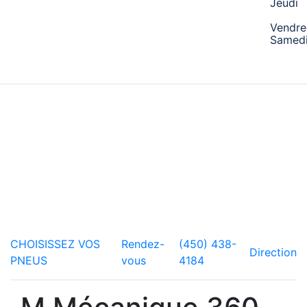
Jeudi
MÉCANIQUE
Vendre
Samed
Nos copilotes réparent tout type de véhicules et vous
conseillent sur le meilleur entretien pour votre voiture. Qu’il
s’agisse de freins, de direction ou de pneus, passez voir
les experts!
CHOISISSEZ VOS
Rendez-
(450) 438-
Direction
PNEUS
vous
4184