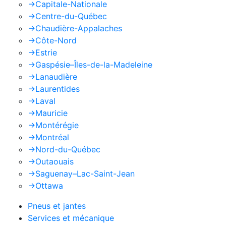
->
Capitale-Nationale
->
Centre-du-Québec
->
Chaudière-Appalaches
->
Côte-Nord
->
Estrie
->
Gaspésie–Îles-de-la-Madeleine
->
Lanaudière
->
Laurentides
->
Laval
->
Mauricie
->
Montérégie
->
Montréal
->
Nord-du-Québec
->
Outaouais
->
Saguenay–Lac-Saint-Jean
->
Ottawa
Pneus et jantes
Services et mécanique