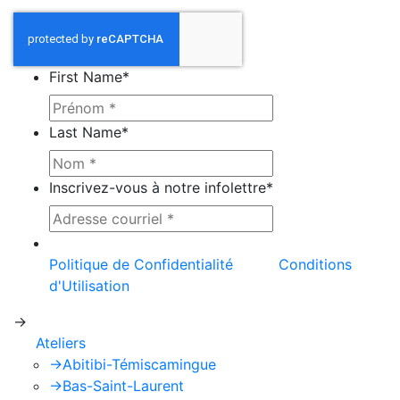
First Name
*
Last Name
*
Inscrivez-vous à notre infolettre
*
Ce site est protégé par reCAPTCHA et la
Politique de Confidentialité
et les
Conditions
d'Utilisation
de Google s'appliquent.
->
Ateliers
->
Abitibi-Témiscamingue
->
Bas-Saint-Laurent