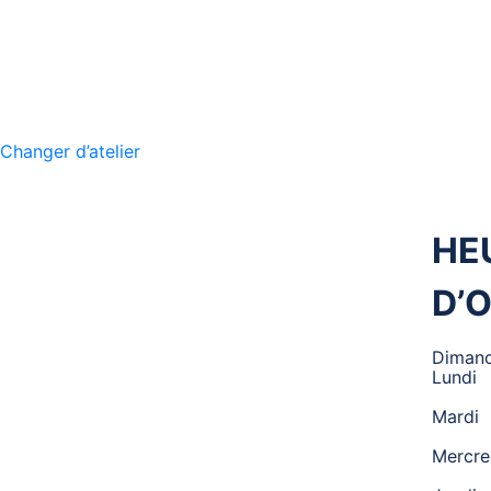
Changer d’atelier
M
HE
MÉCANIQUE
D’
Diman
360
,
Lundi
Mardi
PNEUS ET
Mercre