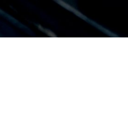
E 360
,