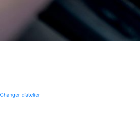
Changer d’atelier
M MÉCANIQU