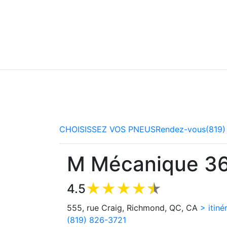
PNEUS ET MÉ
Nos copilotes réparent tout type de véhicules et vous consei
experts!
CHOISISSEZ VOS PNEUS
Rendez-vous
(819)
M Mécanique 3
4.5
555, rue Craig, Richmond, QC, CA
> itiné
(819) 826-3721