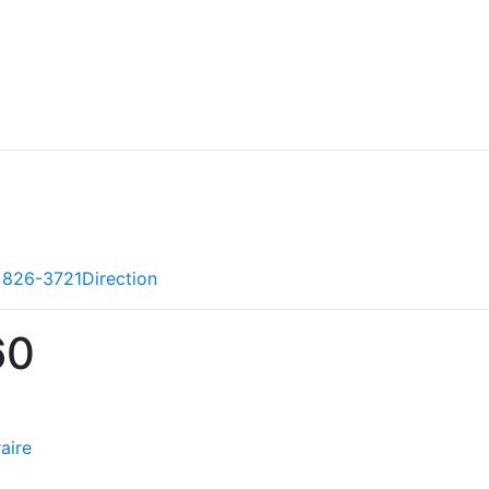
CANIQUE
llent sur le meilleur entretien pour votre voiture. Qu’il s’a
 826-3721
Direction
60
raire