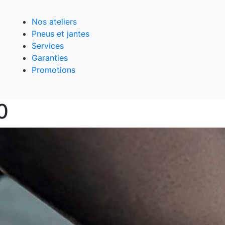
Nos ateliers
Pneus et jantes
Services
Garanties
Promotions
0