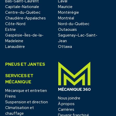
Bas-Saint-Laurent
Laval
Capitale-Nationale
Mauricie
Centre-du-Québec
Montérégie
Chaudière-Appalaches
Montréal
Côte-Nord
Nord-du-Québec
Estrie
Outaouais
Gaspésie–Îles-de-la-
Saguenay–Lac-Saint-
Madeleine
Jean
Lanaudière
Ottawa
PNEUS ET JANTES
SERVICES ET
MÉCANIQUE
Mécanique et entretien
Freins
Nous joindre
Suspension et direction
À propos
Climatisation et
Carrières
chauffage
Devenir franchisé