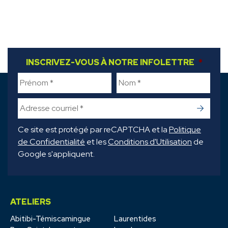
INSCRIVEZ-VOUS À NOTRE INFOLETTRE
FIRST NAME
*
LAST NAME
*
*
->
Ce site est protégé par reCAPTCHA et la
Politique
de Confidentialité
et les
Conditions d'Utilisation
de
Google s'appliquent.
ATELIERS
Abitibi-Témiscamingue
Laurentides