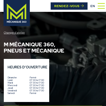
RENDEZ-VOUS
EN
Changer d’atelier
M MÉCANIQUE 360
,
PNEUS ET MÉCANIQUE
HEURES D’OUVERTURE
Dimanche
Fermé
Lundi
07:30 to 17:00
Mardi
07:30 to 17:00
Mercredi
07:30 to 17:00
Jeudi
07:30 to 17:00
Vendredi
07:30 to 17:00
Samedi
Fermé