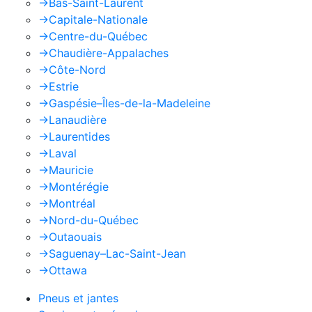
->
Bas-Saint-Laurent
->
Capitale-Nationale
->
Centre-du-Québec
->
Chaudière-Appalaches
->
Côte-Nord
->
Estrie
->
Gaspésie–Îles-de-la-Madeleine
->
Lanaudière
->
Laurentides
->
Laval
->
Mauricie
->
Montérégie
->
Montréal
->
Nord-du-Québec
->
Outaouais
->
Saguenay–Lac-Saint-Jean
->
Ottawa
Pneus et jantes