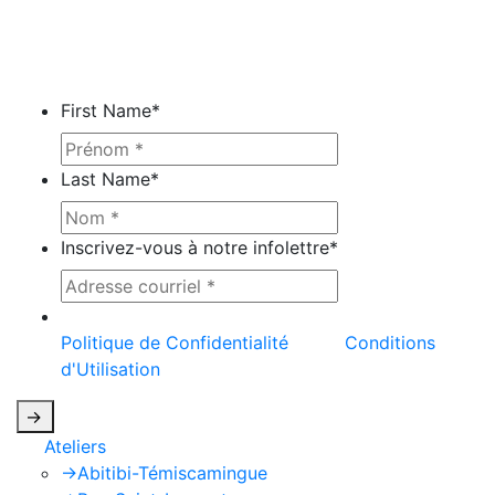
First Name
*
Last Name
*
Inscrivez-vous à notre infolettre
*
Ce site est protégé par reCAPTCHA et la
Politique de Confidentialité
et les
Conditions
d'Utilisation
de Google s'appliquent.
->
Ateliers
->
Abitibi-Témiscamingue