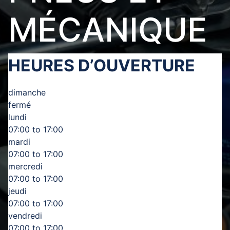
MÉCANIQUE
HEURES D’OUVERTURE
dimanche
fermé
lundi
07:00 to 17:00
mardi
07:00 to 17:00
mercredi
07:00 to 17:00
jeudi
07:00 to 17:00
vendredi
07:00 to 17:00