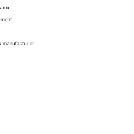
avaux
ement
u manufacturier