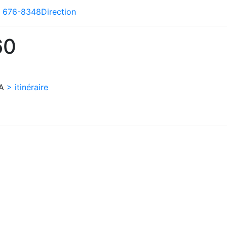
) 676-8348
Direction
60
CA
> itinéraire