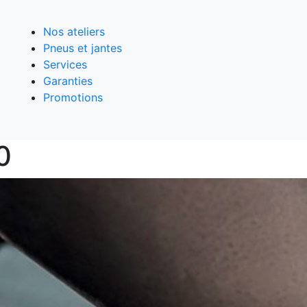
Nos ateliers
Pneus et jantes
Services
Garanties
Promotions
0