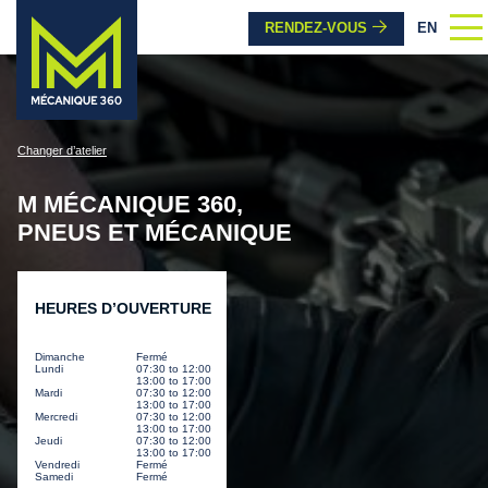
RENDEZ-VOUS
EN
Changer d’atelier
M MÉCANIQUE 360
,
PNEUS ET MÉCANIQUE
HEURES D’OUVERTURE
Dimanche
Fermé
Lundi
07:30 to 12:00
13:00 to 17:00
Mardi
07:30 to 12:00
13:00 to 17:00
Mercredi
07:30 to 12:00
13:00 to 17:00
Jeudi
07:30 to 12:00
13:00 to 17:00
Vendredi
Fermé
Samedi
Fermé