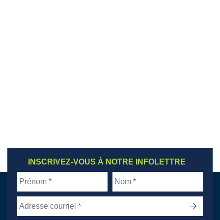
INSCRIVEZ-VOUS À NOTRE INFOLETTRE
FIRST NAME
*
LAST NAME
*
*
->