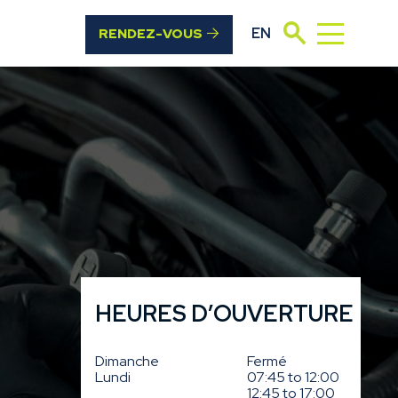
Rechercher
EN
RENDEZ-VOUS
HEURES D’OUVERTURE
Dimanche
Fermé
Lundi
07:45 to 12:00
12:45 to 17:00