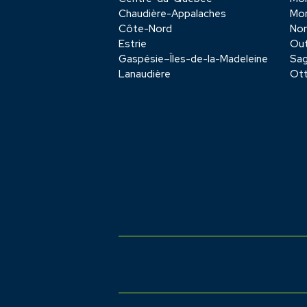
Chaudière-Appalaches
Mon
Côte-Nord
No
Estrie
Out
Gaspésie–Îles-de-la-Madeleine
Sag
Lanaudière
Ot