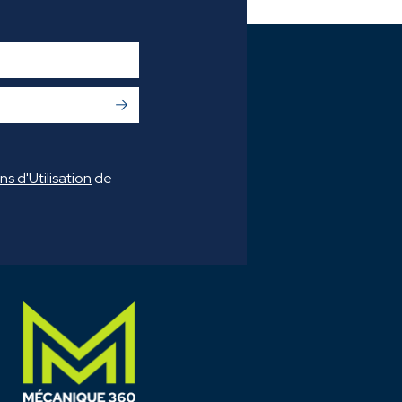
 NAME
*
->
s d'Utilisation
de