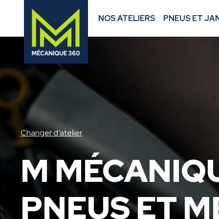
NOS ATELIERS
PNEUS ET JA
Changer d’atelier
M MÉCANIQU
PNEUS ET 