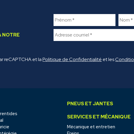
FIRST NAME
*
LAST
À NOTRE
par reCAPTCHA et la
Politique de Confidentialité
et les
Condition
PNEUS ET JANTES
rentides
SERVICES ET MÉCANIQUE
al
ricie
Mécanique et entretien
térégie
Freins