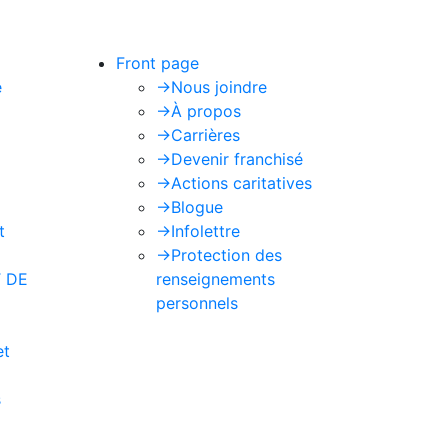
Front page
e
->
Nous joindre
->
À propos
->
Carrières
->
Devenir franchisé
->
Actions caritatives
->
Blogue
t
->
Infolettre
->
Protection des
 DE
renseignements
personnels
et
s