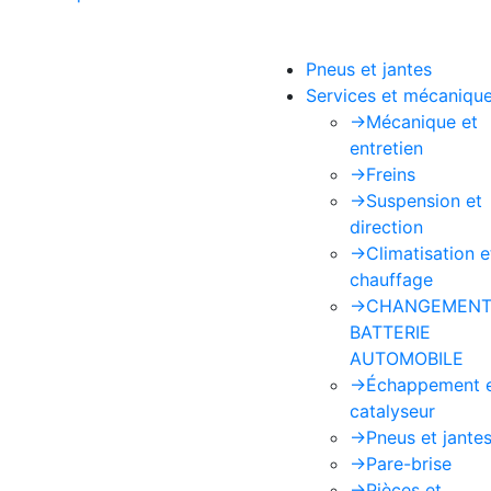
Pneus et jantes
Services et mécaniqu
->
Mécanique et
entretien
->
Freins
->
Suspension et
direction
->
Climatisation e
chauffage
->
CHANGEMENT
BATTERIE
AUTOMOBILE
->
Échappement 
catalyseur
->
Pneus et jante
->
Pare-brise
->
Pièces et