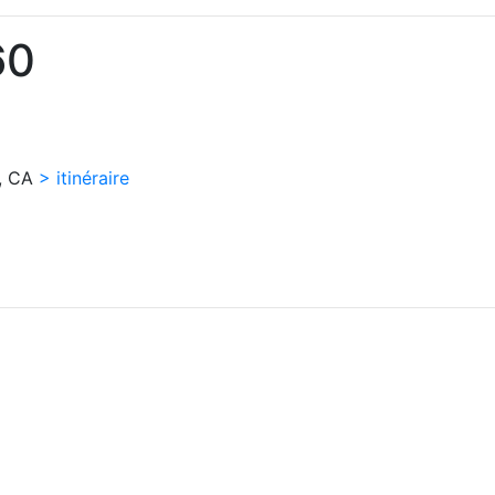
60
C, CA
> itinéraire