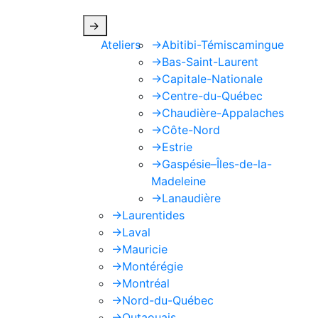
->
Ateliers
->
Abitibi-Témiscamingue
->
Bas-Saint-Laurent
->
Capitale-Nationale
->
Centre-du-Québec
->
Chaudière-Appalaches
->
Côte-Nord
->
Estrie
->
Gaspésie–Îles-de-la-
Madeleine
->
Lanaudière
->
Laurentides
->
Laval
->
Mauricie
->
Montérégie
->
Montréal
->
Nord-du-Québec
->
Outaouais