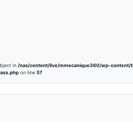
object in
/nas/content/live/mmecanique360/wp-content
lass.php
on line
57