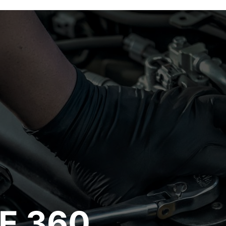
E 360
,