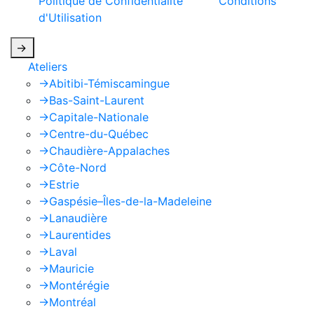
Politique de Confidentialité
et les
Conditions
d'Utilisation
de Google s'appliquent.
->
Ateliers
->
Abitibi-Témiscamingue
->
Bas-Saint-Laurent
->
Capitale-Nationale
->
Centre-du-Québec
->
Chaudière-Appalaches
->
Côte-Nord
->
Estrie
->
Gaspésie–Îles-de-la-Madeleine
->
Lanaudière
->
Laurentides
->
Laval
->
Mauricie
->
Montérégie
->
Montréal