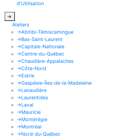
d'Utilisation
de Google s'appliquent.
->
Ateliers
->
Abitibi-Témiscamingue
->
Bas-Saint-Laurent
->
Capitale-Nationale
->
Centre-du-Québec
->
Chaudière-Appalaches
->
Côte-Nord
->
Estrie
->
Gaspésie–Îles-de-la-Madeleine
->
Lanaudière
->
Laurentides
->
Laval
->
Mauricie
->
Montérégie
->
Montréal
->
Nord-du-Québec